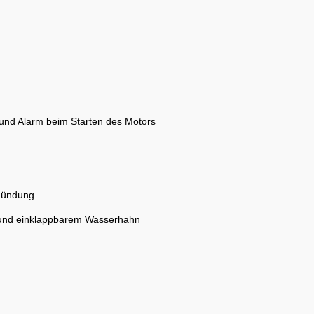
g und Alarm beim Starten des Motors
o-Zündung
l und einklappbarem Wasserhahn