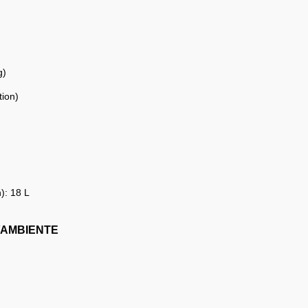
g)
ion)
n): 18 L
G/AMBIENTE