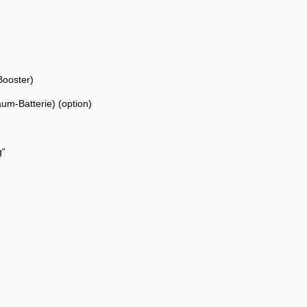
Booster)
m-Batterie) (option)
g“