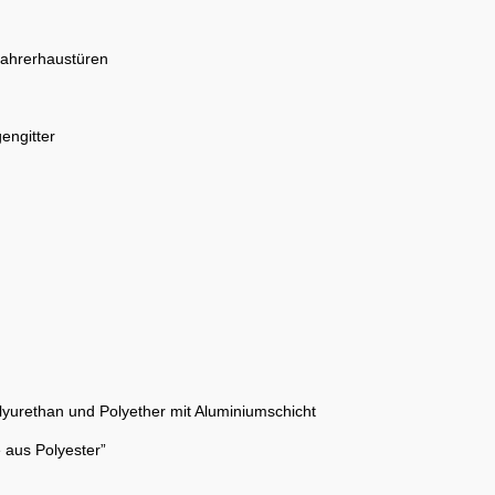
Fahrerhaustüren
engitter
lyurethan und Polyether mit Aluminiumschicht
ite aus Polyester”